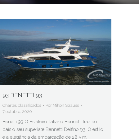
93 BENETTI 93
Charter
,
classificados
Por
Milton Strauss
7 outubro, 2020
Benetti 93 O Estaleiro italiano Bennetti traz ao
país o seu superiate Bennetti Delfino 93. O estilo
e a elegância da embarcação de 28,5 m,