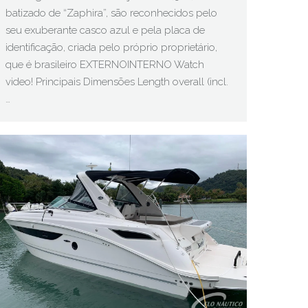
batizado de “Zaphira”, são reconhecidos pelo
seu exuberante casco azul e pela placa de
identificação, criada pelo próprio proprietário,
que é brasileiro EXTERNOINTERNO Watch
video! Principais Dimensões Length overall (incl.
…