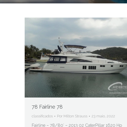
78 Fairline 78
classificados
Por
Milton Strauss
23 maio, 2022
Fairline – 78/80’ – 2013 02 CaterPillar 1620 Hp