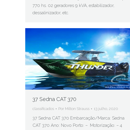
770 hs. 02 geradores 9 kVA, estabilizador,
dessalinizador, etc.
37 Sedna CAT 370
classificados
Por
Milton Strauss
13 julho, 2020
37 Sedna CAT 370 Embarcação/Marca: Sedna
CAT 370 Ano: Novo Porto: – Motorização: – 4