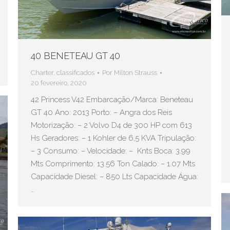
40 BENETEAU GT 40
Charter
,
classificados
Por
Milton Strauss
20 fevereiro, 2020
42 Princess V42 Embarcação/Marca: Beneteau
GT 40 Ano: 2013 Porto: – Angra dos Reis
Motorização: – 2 Volvo D4 de 300 HP com 613
Hs Geradores: – 1 Kohler de 6,5 KVA Tripulação:
– 3 Consumo: – Velocidade: – Knts Boca: 3.99
Mts Comprimento: 13.56 Ton Calado: – 1.07 Mts
Capacidade Diesel: – 850 Lts Capacidade Água:
…