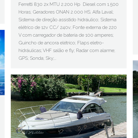
Ferretti 830 2x MTU 2.200 Hp Diesel com 1.500
Horas; Geradores ONAN 2.000 HS; Alfa Laval;
Sistema de direção assistido hidráulico; Sistema
elétrico de 12v CC/ 240v; Fonte externa de 220
V com carregador de bateria de 100 amperes;
Guincho de ancora elétrico; Flaps eletro-
hidráulicas; VHF salão e fly; Radar com alarme;
GPS; Sonda; Sky;…