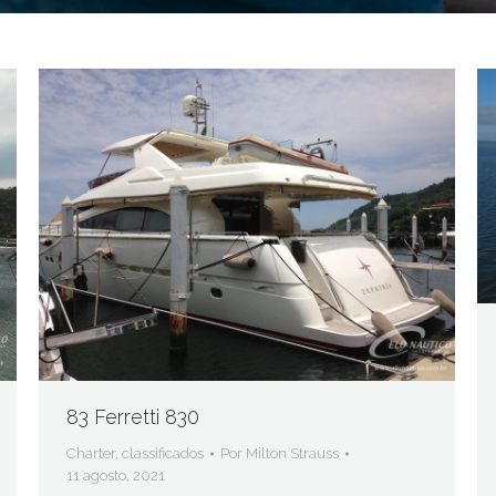
83 Ferretti 830
Charter
,
classificados
Por
Milton Strauss
11 agosto, 2021