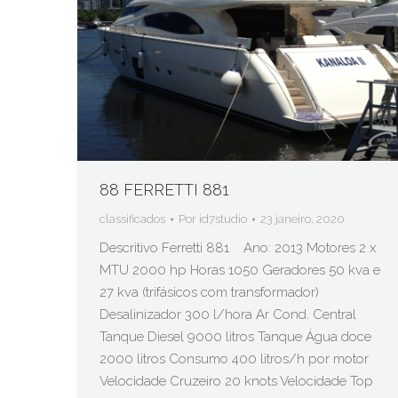
88 FERRETTI 881
classificados
Por
id7studio
23 janeiro, 2020
Descritivo Ferretti 881 Ano: 2013 Motores 2 x
MTU 2000 hp Horas 1050 Geradores 50 kva e
27 kva (trifásicos com transformador)
Desalinizador 300 l/hora Ar Cond. Central
Tanque Diesel 9000 litros Tanque Água doce
2000 litros Consumo 400 litros/h por motor
Velocidade Cruzeiro 20 knots Velocidade Top