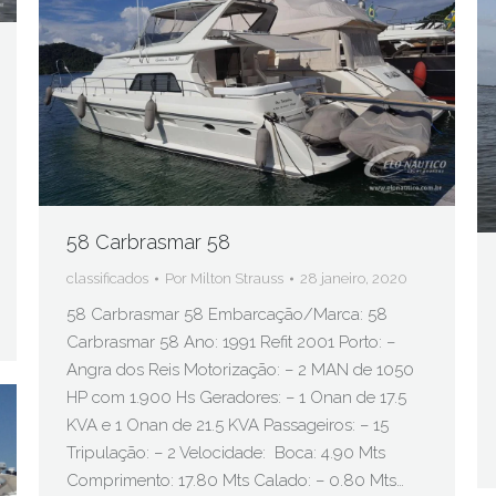
58 Carbrasmar 58
classificados
Por
Milton Strauss
28 janeiro, 2020
58 Carbrasmar 58 Embarcação/Marca: 58
Carbrasmar 58 Ano: 1991 Refit 2001 Porto: –
Angra dos Reis Motorização: – 2 MAN de 1050
HP com 1.900 Hs Geradores: – 1 Onan de 17.5
KVA e 1 Onan de 21.5 KVA Passageiros: – 15
Tripulação: – 2 Velocidade: Boca: 4.90 Mts
Comprimento: 17.80 Mts Calado: – 0.80 Mts…