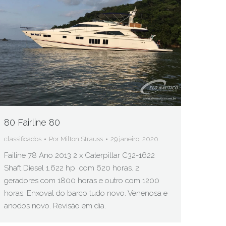
80 Fairline 80
classificados
Por
Milton Strauss
29 janeiro, 2020
Failine 78 Ano 2013 2 x Caterpillar C32-1622
Shaft Diesel 1.622 hp com 620 horas. 2
geradores com 1800 horas e outro com 1200
horas. Enxoval do barco tudo novo. Venenosa e
anodos novo. Revisão em dia.