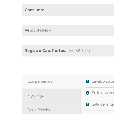
Consumo:
–
Velocidade:
–
Registro Cap. Portos:
3813886999
Equipamentos
Lavabo socia
Suíte dos ma
Flybridge
Sala de janta
Deck Principal