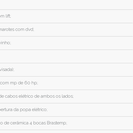
 lift;
marotes com dvd;
vinho;
visada);
l com mp de 60 hp;
e cabos elétrico de ambos os lados;
ertura da popa elétrico;
co de cerâmica 4 bocas Brastemp;