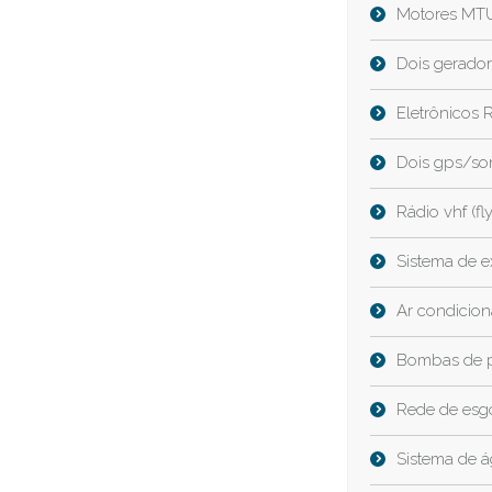
Motores MTU
Dois gerado
Eletrônicos 
Dois gps/so
Rádio vhf (fly
Sistema de e
Ar condicion
Bombas de p
Rede de esgo
Sistema de á