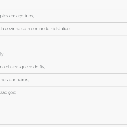
;
plex em aço-inox;
l da cozinha com comando hidráulico;
ly;
na churrasqueira do fly;
 nos banheiros;
sadiços;