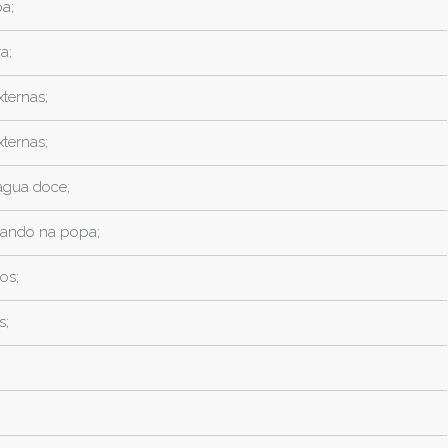
a;
a;
ternas;
ternas;
gua doce;
mando na popa;
os;
s;