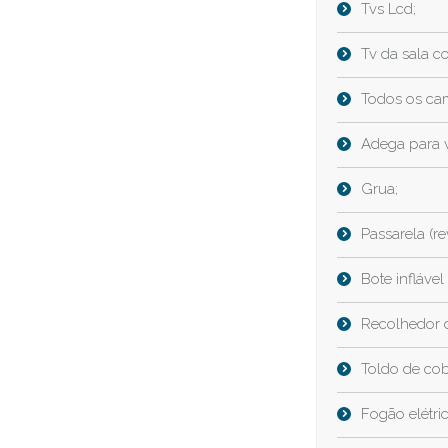
Tvs Lcd;
Tv da sala com
Todos os ca
Adega para 
Grua;
Passarela (re
Bote infláve
Recolhedor d
Toldo de cob
Fogão elétri