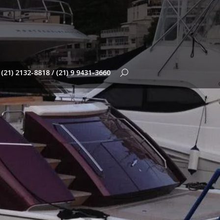
(21) 2132-8818 / (21) 9 9431-3660
Search: