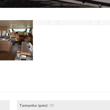
Tamanho (pés):
76′