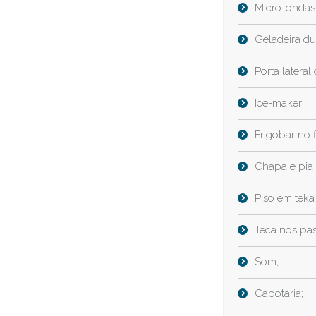
Micro-ondas
Geladeira du
Porta latera
Ice-maker;
Frigobar no f
Chapa e pia 
Piso em teka
Teca nos pas
Som;
Capotaria;