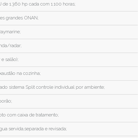
 de 1.360 hp cada com 1.100 horas;
res grandes ONAN;
Raymarine;
nda/radar;
 e salão);
xaustão na cozinha;
ado sistema Split controle individual por ambiente;
orão;
to com caixa de tratamento;
gua servida,separada e revisada;