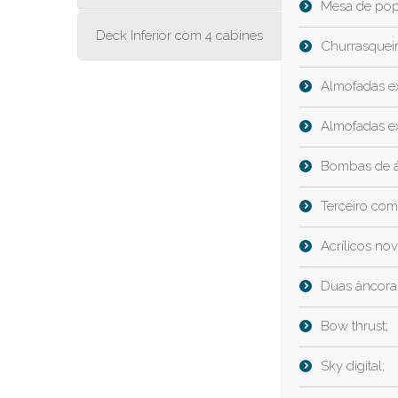
Mesa de pop
Deck Inferior com 4 cabines
Churrasqueir
Almofadas ex
Almofadas ex
Bombas de á
Terceiro co
Acrílicos nov
Duas âncora
Bow thrust;
Sky digital;