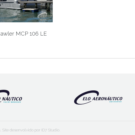
rawler MCP 106 LE
s. Site desenvolvido por
ID7 Studio
.