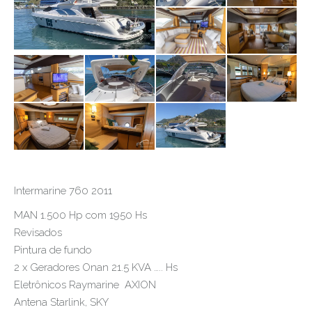
Intermarine 760 2011
MAN 1.500 Hp com 1950 Hs
Revisados
Pintura de fundo
2 x Geradores Onan 21.5 KVA ….. Hs
Eletrônicos Raymarine AXION
Antena Starlink, SKY