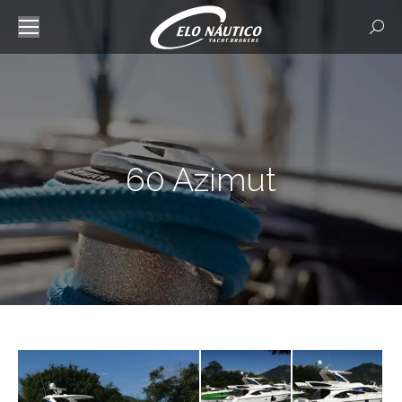
Searc
60 Azimut