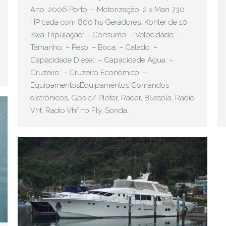
Ano: 2006 Porto: – Motorização: 2 x Man 730
HP cada com 800 hs Geradores: Kohler de 10
Kwa Tripulação: – Consumo: – Velocidade: –
Tamanho: – Peso: – Boca: – Calado: –
Capacidade Diesel: – Capacidade Água: –
Cruzeiro: – Cruzeiro Econômico: –
EquipamentosEquipamentos Comandos
eletrônicos, Gps c/ Ploter, Radar, Bússola, Radio
Vhf, Radio Vhf no Fly, Sonda…