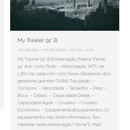
My Trawler 92′ B
classificados
Por
id7studio
16 maio, 2016
My Trawler 92′ B Embarcação/Marca: Ferreti
92′ Ano: 2002 Porto: – Motorização: MTU de
1.360 hp cada com 1.100 horas Geradores: dois
geradores grandes ONAN Tripulação: –
Consumo: – Velocidade: – Tamanho: – Peso: –
Boca: – Calado: – Capacidade Diesel: –
Capacidade Água: – Cruzeiro: – Cruzeiro
Econômico: – EquipamentosEquipamentos Os
equipamentos não foram informados. Tem
interesse nesta embarcação? Nome*E-Mail*