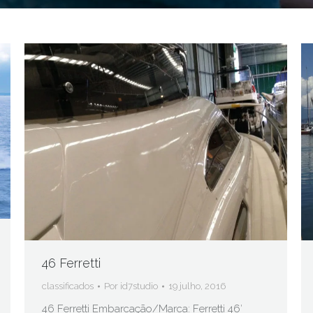
46 Ferretti
classificados
Por
id7studio
19 julho, 2016
46 Ferretti Embarcação/Marca: Ferretti 46′