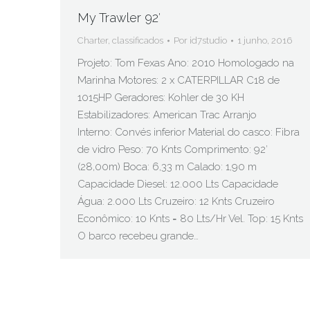
My Trawler 92′
Charter
,
classificados
Por
id7studio
1 junho, 2016
Projeto: Tom Fexas Ano: 2010 Homologado na
Marinha Motores: 2 x CATERPILLAR C18 de
1015HP Geradores: Kohler de 30 KH
Estabilizadores: American Trac Arranjo
Interno: Convés inferior Material do casco: Fibra
de vidro Peso: 70 Knts Comprimento: 92′
(28,00m) Boca: 6,33 m Calado: 1,90 m
Capacidade Diesel: 12.000 Lts Capacidade
Água: 2.000 Lts Cruzeiro: 12 Knts Cruzeiro
Econômico: 10 Knts = 80 Lts/Hr Vel. Top: 15 Knts
O barco recebeu grande…