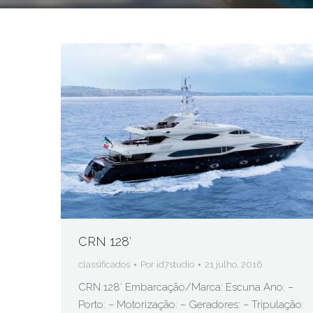
CRN 128′
classificados
Por
id7studio
21 julho, 2016
CRN 128′ Embarcação/Marca: Escuna Ano: –
Porto: – Motorização: – Geradores: – Tripulação: