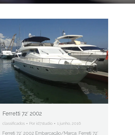
Ferretti 72′ 2002
classificados
Por
id7studio
1 junho, 2016
Ferreti 72′ 2002 Embarcação/Marca: Ferreti 72′